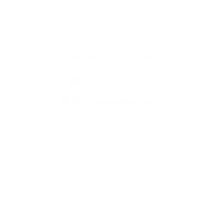
Kontakty
Kontaktné informácie
+421 47 549 23 29
info@ratkovskasucha.sk
využite možnosť získavania aktuálnych informácií s využitím RSS
,
CMS systém (redakčný) systém ECHELON 2,
Mapa stránok
,
web portál
,
webhosting
,
webex.digital, s.r.o.
,
domény
,
registrácia domény
,
spoločnosť webex.digital, s.r.o.
,
technický prevádzkovateľ
Posledná aktualizácia:
25.05.2026
Vytlačiť stránku
|
Vyhlásenie o prístupnosti