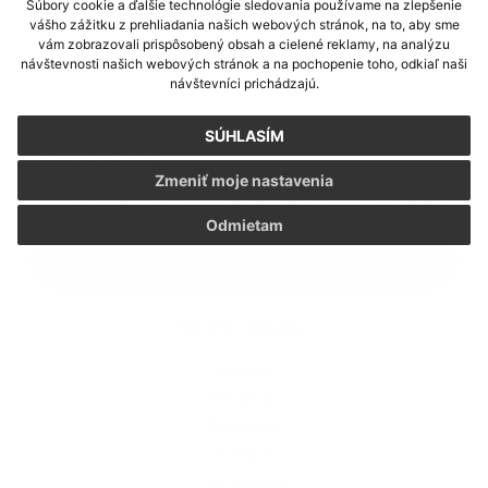
Súbory cookie a ďalšie technológie sledovania používame na zlepšenie
vášho zážitku z prehliadania našich webových stránok, na to, aby sme
vám zobrazovali prispôsobený obsah a cielené reklamy, na analýzu
Príloha:
návštevnosti našich webových stránok a na pochopenie toho, odkiaľ naši
návštevníci prichádzajú.
Príloha
SÚHLASÍM
*
povinné položky
Zmeniť moje nastavenia
*
Oboznámil som sa so
spracúvaním osobných údajov
Odmietam
Google reCaptcha Response
Odoslať správu
Rýchle odkazy
O obci
História
Školstvo
Kultúra
Fotogaléria