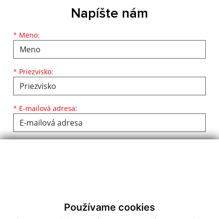
Napíšte nám
Meno
Priezvisko
E-mailová adresa
*
Meno:
*
Priezvisko:
*
E-mailová adresa:
Text vašej správy...
*
Text vašej správy:
Používame cookies