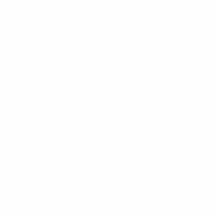
OBEC
RATKOVSKÁ SUCHÁ
Malá obec Ratkovská Suchá leží západne od
Ratkovej naľavo od hlavnej cesty v smere do
Hnúšte. Žije tu 48 obyvateľov a prvýkrát sa spomína
v roku 1323 pod názvom Zuha. Pôvodné sídlo ležalo
na vysočine Stráne, avšak pre nedostatok vody ho
presunuli do nižšej polohy. Ani na novom mieste
nebolo viac vody a keď bol suchý rok, strácala sa
voda aj zo studne. Keďže v blízkosti netiekol ani
potok, pomenovanie Suchá sa zachovalo.