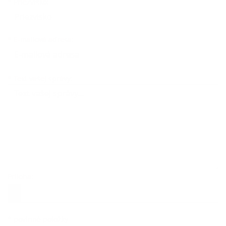
*
Priezvisko:
*
E-mailová adresa:
Text vašej správy...
*
Text vašej správy:
Príloha:
Príloha
*
povinné položky