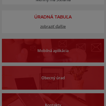
ÚRADNÁ TABUĽA
zobraziť ďalšie
Mobilná aplikácia
Obecný úrad
Kontakty