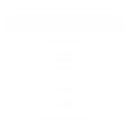
*
Oboznámil som sa so
spracúvaním osobných údajov
Google reCaptcha Response
Odoslať správu
Rýchle odkazy
O obci
História
Školstvo
Kultúra
Fotogaléria
Kontakty
Kontaktné informácie