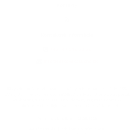
Kontakty
Kontaktné informácie
+421 47 549 23 29
info@ratkovskasucha.sk
využite možnosť získavania aktuálnych informácií s využitím RSS
,
CMS systém (redakčný) systém ECHELON 2,
Mapa stránok
,
web portál
,
webhosting
,
webex.digital, s.r.o.
,
domény
,
registrácia domény
,
spoločnosť webex.digital, s.r.o.
,
technický prevádzkovateľ
Posledná aktualizácia:
25.05.2026
Vytlačiť stránku
|
Vyhlásenie o prístupnosti