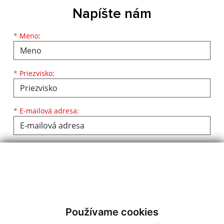
Napíšte nám
Meno
Priezvisko
E-mailová adresa
*
Meno:
*
Priezvisko:
*
E-mailová adresa:
Text vašej správy...
*
Text vašej správy:
Používame cookies