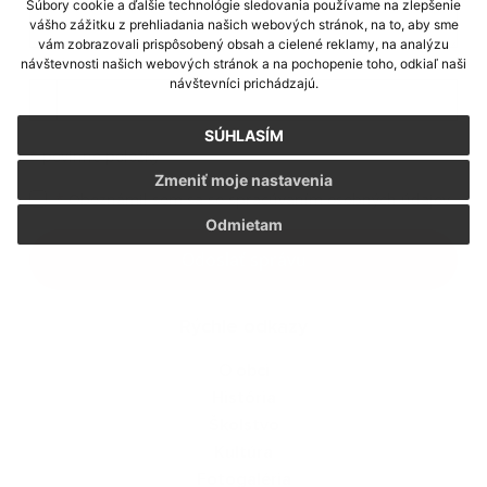
Súbory cookie a ďalšie technológie sledovania používame na zlepšenie
vášho zážitku z prehliadania našich webových stránok, na to, aby sme
vám zobrazovali prispôsobený obsah a cielené reklamy, na analýzu
Príloha:
návštevnosti našich webových stránok a na pochopenie toho, odkiaľ naši
návštevníci prichádzajú.
Príloha
SÚHLASÍM
*
povinné položky
Zmeniť moje nastavenia
*
Oboznámil som sa so
spracúvaním osobných údajov
Odmietam
Google reCaptcha Response
Odoslať správu
Rýchle odkazy
O obci
História
Školstvo
Kultúra
Fotogaléria