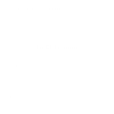
Vybavenie rybárského lístka
Napíšte nám
Meno
Priezvisko
E-mailová adresa
*
Meno:
*
Priezvisko:
*
E-mailová adresa: