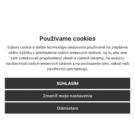
Vzor žiadosti nájdete tu:
Legislatíva
Zákon č. 96/1991 Z.z. o verejných kultúrnych
podujatiach
Používame cookies
Zákon č. 315/1992 Z. z. o verejných
Súbory cookie a ďalšie technológie sledovania používame na zlepšenie
telovýchovných, športových a turistických
vášho zážitku z prehliadania našich webových stránok, na to, aby sme
podujatiach
vám zobrazovali prispôsobený obsah a cielené reklamy, na analýzu
návštevnosti našich webových stránok a na pochopenie toho, odkiaľ naši
Dokumenty na stiahnutie:
návštevníci prichádzajú.
Oznámenie o
Dátum vyvesenia:
SÚHLASÍM
konaní verejného
23.08.2022
Zmeniť moje nastavenia
kultúrneho podujatia
| 0.04 Mb
Odmietam
Predbežná ochrana