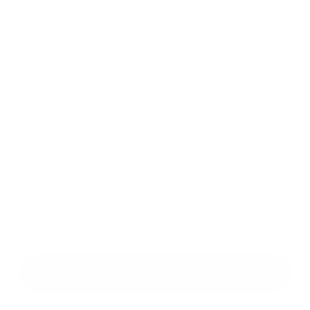
Text vašej správy...
*
Text vašej správy:
Príloha:
Príloha
*
povinné položky
*
Oboznámil som sa so
spracúvaním osobných údajov
Google reCaptcha Response
Odoslať správu