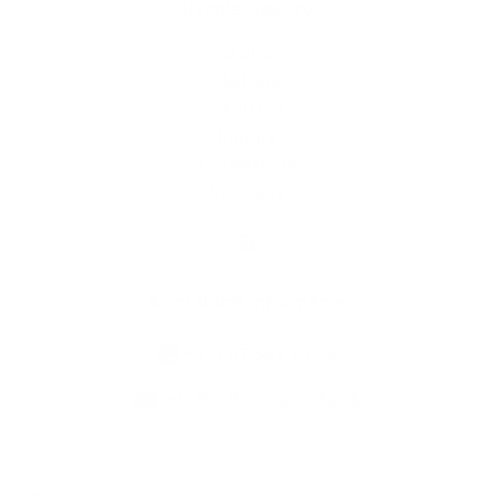
Rýchle odkazy
O obci
História
Školstvo
Kultúra
Fotogaléria
Kontakty
Kontaktné informácie
+421 47 549 23 29
info@ratkovskasucha.sk