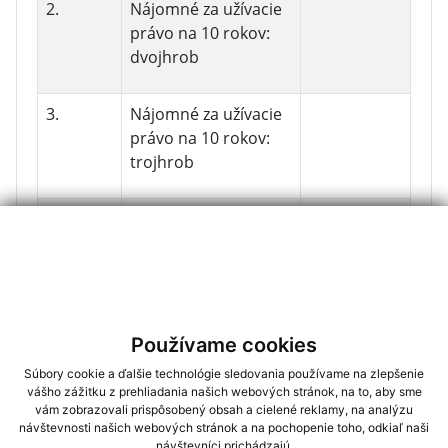
2.
Nájomné za užívacie
právo na 10 rokov:
dvojhrob
3.
Nájomné za užívacie
právo na 10 rokov:
trojhrob
4.
Nájomné za užívacie
právo na 10 rokov:
urna
5.
Nájomné za užívacie
Používame cookies
právo na 10 rokov:
detský hrob
Súbory cookie a ďalšie technológie sledovania používame na zlepšenie
vášho zážitku z prehliadania našich webových stránok, na to, aby sme
vám zobrazovali prispôsobený obsah a cielené reklamy, na analýzu
6.
Nájomné za užívacie
návštevnosti našich webových stránok a na pochopenie toho, odkiaľ naši
návštevníci prichádzajú.