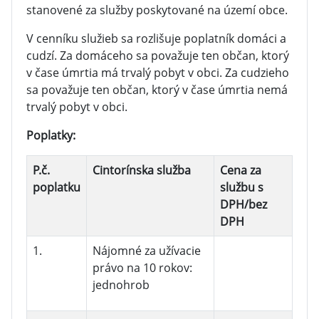
stanovené za služby poskytované na území obce.
V cenníku služieb sa rozlišuje poplatník domáci a
cudzí. Za domáceho sa považuje ten občan, ktorý
v čase úmrtia má trvalý pobyt v obci. Za cudzieho
sa považuje ten občan, ktorý v čase úmrtia nemá
trvalý pobyt v obci.
Poplatky:
P.č.
Cintorínska služba
Cena za
poplatku
službu s
DPH/bez
DPH
1.
Nájomné za užívacie
právo na 10 rokov:
jednohrob