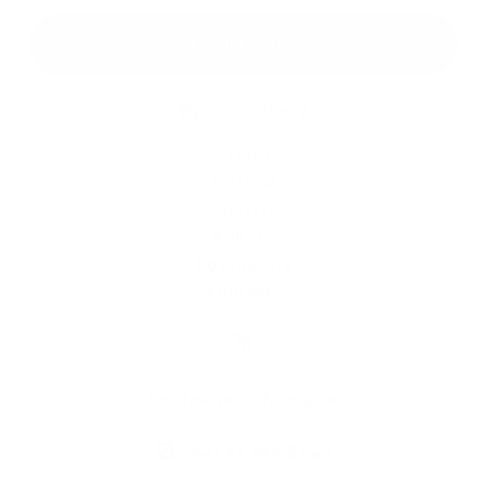
Google reCaptcha Response
Odoslať správu
Rýchle odkazy
O obci
História
Školstvo
Kultúra
Fotogaléria
Kontakty
Kontaktné informácie
+421 47 549 23 29