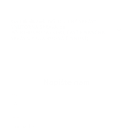
Cenník služieb: (VŠEOBECNÁ SPRÁVA,
VNÚTORNÁ SPRÁVA, za
PÔDOHOSPODÁRSTVO, ČASŤ FINANČNÁ
SPRÁVA, A OBCHODNÁ ČINNOSŤ)
Napíšte nám
Meno
Priezvisko
E-mailová adresa
*
Meno:
*
Priezvisko: