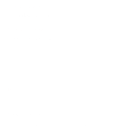
*
E-mailová adresa:
Text vašej správy...
*
Text vašej správy:
Príloha:
Príloha
*
povinné položky
*
Oboznámil som sa so
spracúvaním osobných údajov