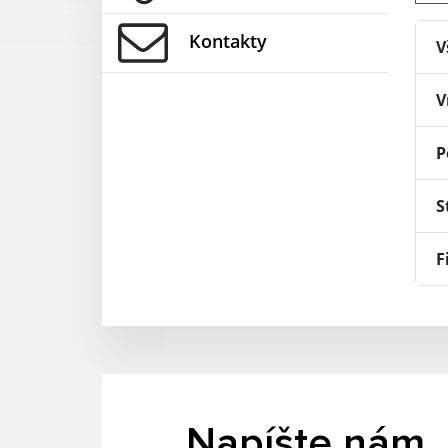
Kontakty
V
V
P
S
F
Napíšte nám