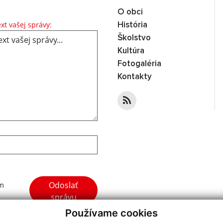
O obci
Text vašej správy...
xt vašej správy:
História
Školstvo
Kultúra
Fotogaléria
Kontakty
Google reCaptcha Response
Odoslať
ím
správu
Používame cookies