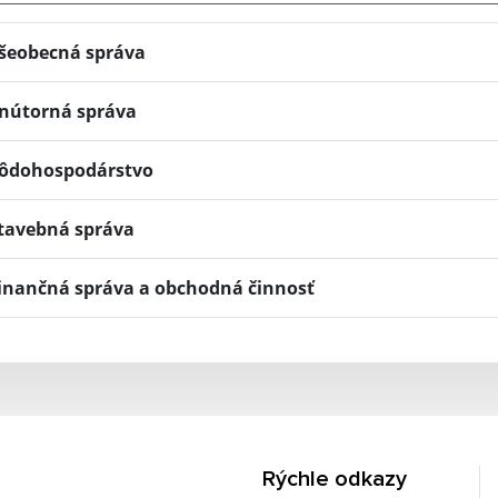
šeobecná správa
nútorná správa
ôdohospodárstvo
tavebná správa
inančná správa a obchodná činnosť
Rýchle odkazy