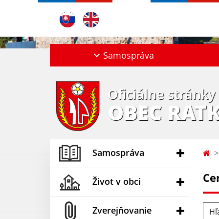
Samospráva
Oficiálne stránky
OBEC RAT
Samospráva
Ce
Život v obci
Hľad
Zverejňovanie