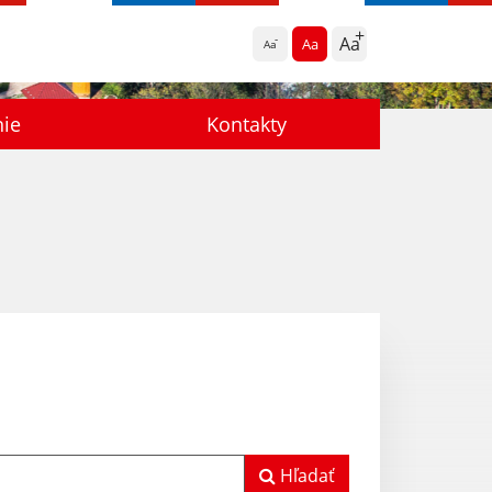
Aa
Aa
Aa
nie
Kontakty
Hľadať