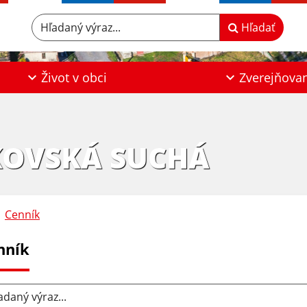
Hľadaný výraz...
Hľadať
Život v obci
Zverejňova
KOVSKÁ SUCHÁ
Cenník
nník
aný výraz...